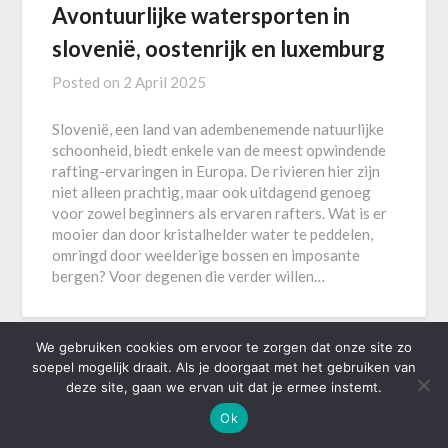
Avontuurlijke watersporten in
slovenië, oostenrijk en luxemburg
Posted on
2 April 2025
Slovenië, een land van adembenemende natuurlijke
schoonheid, biedt enkele van de meest opwindende
rafting-ervaringen in Europa. De rivieren hier zijn
niet alleen prachtig, maar ook uitdagend genoeg
voor zowel beginners als ervaren rafters. Wat is er
mooier dan door kristalhelder water te peddelen,
omringd door weelderige bossen en imposante
bergen? Voor degenen die verder willen…
We gebruiken cookies om ervoor te zorgen dat onze site zo
soepel mogelijk draait. Als je doorgaat met het gebruiken van
deze site, gaan we ervan uit dat je ermee instemt.
©2026 AIR Antwerpen
| Powered by
SuperbThemes
Ok