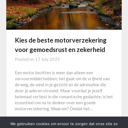
Kies de beste motorverzekering
voor gemoedsrust en zekerheid
Posted on
17 July 2025
Een motor bezitten is meer dan alleen een
vervoermiddel hebben; het gaat om de vrijheid van
de weg, de wind in je gezicht en de adrenaline die
door je aderen stroomt. Maar voordat je jezelf
helemaal verliest in die romantische gedachte, is het
essentieel om na te denken over een goede
motorverzekering. Waarom? Omdat het…
We gebruiken cookies om ervoor te zorgen dat onze site zo