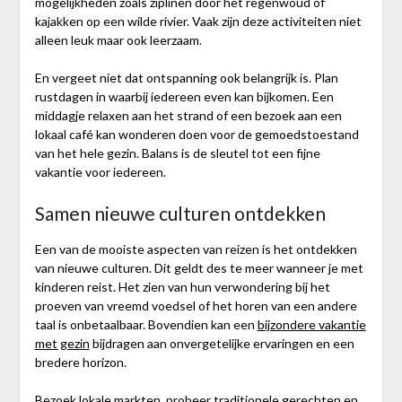
mogelijkheden zoals ziplinen door het regenwoud of
kajakken op een wilde rivier. Vaak zijn deze activiteiten niet
alleen leuk maar ook leerzaam.
En vergeet niet dat ontspanning ook belangrijk is. Plan
rustdagen in waarbij iedereen even kan bijkomen. Een
middagje relaxen aan het strand of een bezoek aan een
lokaal café kan wonderen doen voor de gemoedstoestand
van het hele gezin. Balans is de sleutel tot een fijne
vakantie voor iedereen.
Samen nieuwe culturen ontdekken
Een van de mooiste aspecten van reizen is het ontdekken
van nieuwe culturen. Dit geldt des te meer wanneer je met
kinderen reist. Het zien van hun verwondering bij het
proeven van vreemd voedsel of het horen van een andere
taal is onbetaalbaar. Bovendien kan een
bijzondere vakantie
met gezin
bijdragen aan onvergetelijke ervaringen en een
bredere horizon.
Bezoek lokale markten, probeer traditionele gerechten en