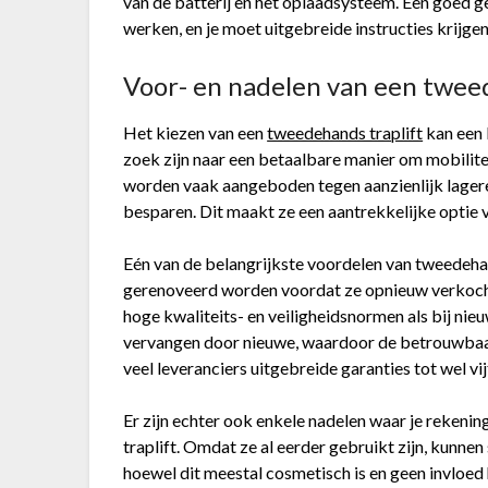
van de batterij en het oplaadsysteem. Een goed g
werken, en je moet uitgebreide instructies krijgen 
Voor- en nadelen van een twee
Het kiezen van een
tweedehands traplift
kan een 
zoek zijn naar een betaalbare manier om mobilite
worden vaak aangeboden tegen aanzienlijk lagere
besparen. Dit maakt ze een aantrekkelijke optie
Eén van de belangrijkste voordelen van tweedehan
gerenoveerd worden voordat ze opnieuw verkocht
hoge kwaliteits- en veiligheidsnormen als bij nie
vervangen door nieuwe, waardoor de betrouwbaar
veel leveranciers uitgebreide garanties tot wel vi
Er zijn echter ook enkele nadelen waar je rekeni
traplift. Omdat ze al eerder gebruikt zijn, kunne
hoewel dit meestal cosmetisch is en geen invloed 