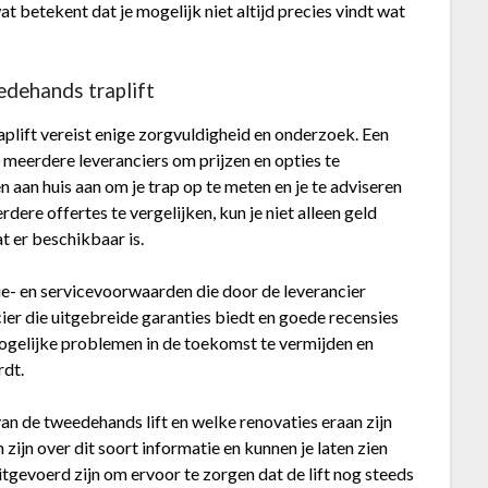
t betekent dat je mogelijk niet altijd precies vindt wat
edehands traplift
lift vereist enige zorgvuldigheid en onderzoek. Een
n meerdere leveranciers om prijzen en opties te
n aan huis aan om je trap op te meten en je te adviseren
dere offertes te vergelijken, kun je niet alleen geld
t er beschikbaar is.
tie- en servicevoorwaarden die door de leverancier
ier die uitgebreide garanties biedt en goede recensies
mogelijke problemen in de toekomst te vermijden en
rdt.
an de tweedehands lift en welke renovaties eraan zijn
zijn over dit soort informatie en kunnen je laten zien
tgevoerd zijn om ervoor te zorgen dat de lift nog steeds