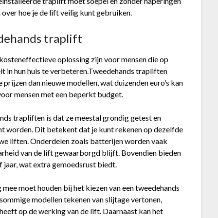
eïnstalleerde traplift moet soepel en zonder haperingen
over hoe je de lift veilig kunt gebruiken.
dehands traplift
kosteneffectieve oplossing zijn voor mensen die op
it in hun huis te verbeteren.Tweedehands trapliften
 prijzen dan nieuwe modellen, wat duizenden euro’s kan
 voor mensen met een beperkt budget.
ds trapliften is dat ze meestal grondig getest en
 worden. Dit betekent dat je kunt rekenen op dezelfde
uwe liften. Onderdelen zoals batterijen worden vaak
heid van de lift gewaarborgd blijft. Bovendien bieden
jf jaar, wat extra gemoedsrust biedt.
ng mee moet houden bij het kiezen van een tweedehands
n sommige modellen tekenen van slijtage vertonen,
heeft op de werking van de lift. Daarnaast kan het