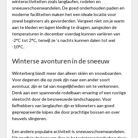
winteractiviteiten zoals langlaufen, rodelen en
sneeuwschoenwandelen. De goed onderhouden paden en
moderne faciliteiten maken het een ideale locatie voor
zowel beginners als gevorderden. Vergeet niet om je warm
aan te kleden en lagen kleding te dragen, aangezien de
temperaturen in december overdag kunnen variëren van
-2°C tot 2°C, terwijl ze ‘s nachts kunnen dalen tot wel
-10°C.
Winterse avonturen in de sneeuw
Winterberg biedt meer dan alleen skiën en snowboarden.
Voor degenen die op zoek zijn naar een ander soort
avontuur, zijn er tal van mogelijkheden om te verkennen.
Denk aan een spannende rodelbaan-ervaring of een rustige
sleetocht door de besneeuwde landschappen. Voor
liefhebbers van langlaufen zijn er kilometers aan goed
geprepareerde loipes die door prachtige bossen en over
heuvels slingeren.
Een andere populaire activiteit is sneeuwschoenwandelen.
Dit geeft je de kans om diep in het winterse landschap door