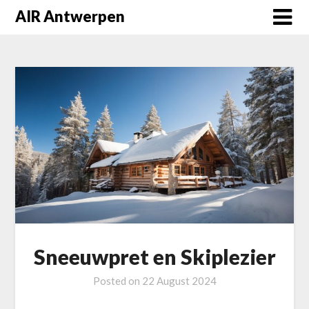
Skip
AIR Antwerpen
to
content
Sneeuwpret en Skiplezier
Posted on
22 August 2024